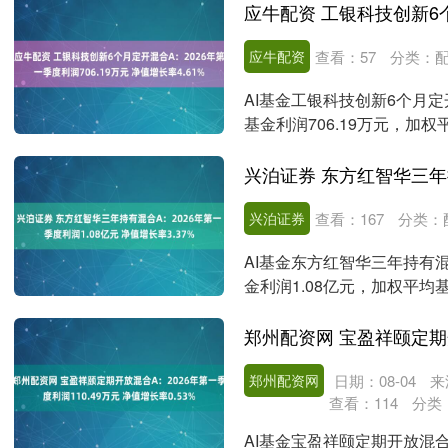
应牛配资
查看：
57
分类：
AI基金工银科技创新6个月定开
基金利润706.19万元，加权平
兴泊证券
查看：
167
分类：
AI基金东方红智华三年持有混
金利润1.08亿元，加权平均
增....
郑州配资网
日期：08-04
来
查看：
114
分类
AI基金宝盈祥颐定期开放混合