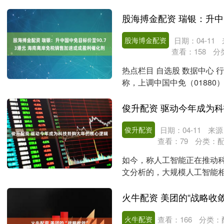
营....
股海博金配资
日期：04-11
查看：
158
分
热点栏目 自选股 数据中心 
称，上调中国中免（01880
南离....
俊升配资 驱动今年成为
俊升配资
日期：04-11
来源
查看：
79
分类：
如今，称人工智能正在推动
文分析的，大规模人工智能
美国今年已公布的科技....
火牛配资 美团的“战略收敛
火牛配资
查看：
166
分类：