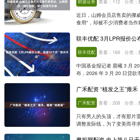
财盛证券
查看：
112
分类：
近日，山姆会员店售卖的挪
食用"，却被不少消费者当作
上热搜，也引发网友....
联丰优配 3月LPR报价公
联丰优配
查看：
168
分类：
中国基金报记者 晨曦 3 月
布，2026 年 3 月 20 日贷
广禾配资 “植发之王”雍禾
广禾配资
查看：
208
分类：
只有男人的头顶，才有那片需
调整发际线，为了变美而寻
真正的蓝海。 当....
魔投网配资 史上第八只千