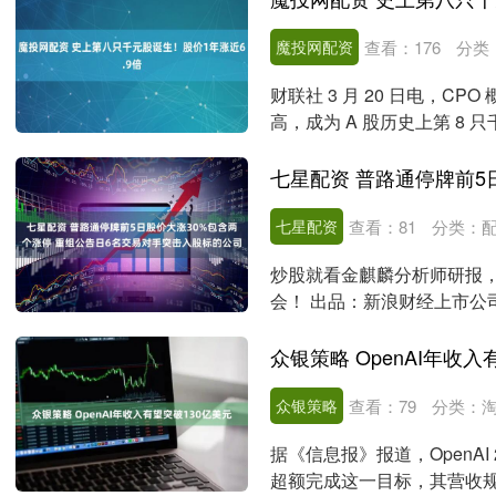
魔投网配资
查看：
176
分类
财联社 3 月 20 日电，CP
高，成为 A 股历史上第 8 只千元股
七星配资
查看：
81
分类：
炒股就看金麒麟分析师研报
会！ 出品：新浪财经上市公司
普路通发布....
众银策略 OpenAI年收入
众银策略
查看：
79
分类：
据《信息报》报道，OpenAI
超额完成这一目标，其营收规