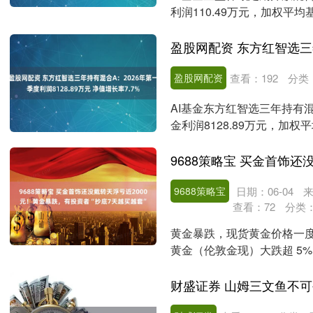
利润110.49万元，加权平均
值....
盈股网配资
查看：
192
分类
AI基金东方红智选三年持有混
金利润8128.89万元，加权平
9688策略宝
日期：06-04
来
查看：
72
分类
黄金暴跌，现货黄金价格一度逼近
黄金（伦敦金现）大跌超 5%，失