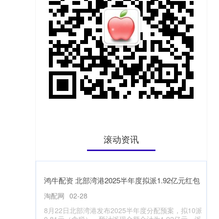
滚动资讯
潍坊家林配资 特朗普拟对美国铜进口征收50%关
税，铜市场陷入动荡
配资网
11-06
唐纳德・特朗普总统引发了金属市场的新一轮混乱，