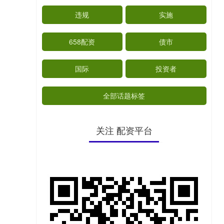
违规
实施
658配资
债市
国际
投资者
全部话题标签
关注 配资平台