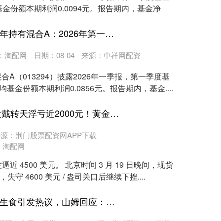
基金份额本期利润0.0094元。报告期内，基金净
盈股网配资 东方红智选三年持有混合A：2026年第一季度利润8128.89万元 净值增长率7.7%
：
淘配网
日期：08-04
来源：中祥网配资
合A（013294）披露2026年一季报，第一季度基
均基金份额本期利润0.0856元。报告期内，基金....
9688策略宝 买金首饰还没戴转天浮亏近2000元！黄金暴跌，有投资者“抄底7天越买越套”
源：荆门股票配资网APP下载
：
淘配网
 4500 美元。 北京时间 3 月 19 日晚间，现货
守 4600 美元 / 盎司关口后继续下挫....
财盛证券 山姆三文鱼不可生食引发热议，山姆回应：建议加热，符合标准可生食