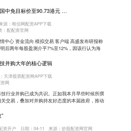
股海搏金配资 瑞银：升中国中免目标价至90.73港元 海南离岸免税销售加速或成盈利催化剂
来源：唯信网配资APP下载
类：
配配查官网
行情中心 资金流向 模拟交易 客户端 高盛发布研报称
）明后两年每股盈测介乎7%至12%，因该行认为海
科技并购大年的核心逻辑
：天津股票配资网APP下载
配资网
科技行业并购已成为共识。正如我本月早些时候所撰
相关交易，叠加对并购持友好态度的本届政府，推动
”
配资开户
日期：04-11
来源：炒股配资网官网