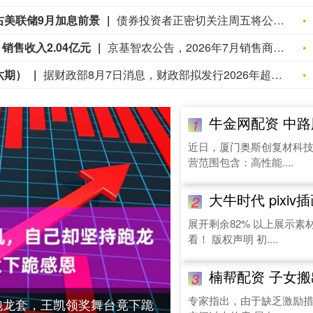
右美联储9月加息前景
债券投资者正密切关注周五将公布的美国劳动力市场数据，该数据可能缓和市场对美联储在9月下次会议上加息的日益升温预期。利率掉期市场目前预计，美联储在9月加息25个基点的概率已超过50%。周四有报道称，如果未来几周通胀数据居高不下，美联储主席凯文·沃什准备加息，此后这一概率进一步上升。劳动力市场若出现疲软迹象，可能缓解市场对就业过热推高通胀的担忧。美国7月消费者价格指数(CPI)和生产者价格指数(PPI)将于下周公布，这些数据可能最终决定利率走势。“如果你是美联储主席，你最希望看到的是‘金发姑娘式’的就业数据，既不要太强，也不要太弱，”Haverford Trust投资策略主管Hank Smith表示。“今年大部分时间我们的基本判断一直是12月加息一次，但我们承认，9月加息的概率已经有所上升。”经济学家预计，7月新增非农就业人数约为8万人，高于6月，但仍将处于今年较低水平。美国劳工统计局本周二公布的数据则显示，劳动力市场基本稳定，裁员规模仍然有限。
销售收入2.04亿元
京基智农公告，2026年7月销售商品肥猪13.79万头，销售收入2.04亿元，商品肥猪销售均价11.93元/kg；2026年1-7月累计销售商品肥猪125.87万头，累计销售收入17.01亿元。
六期）
据财政部8月7日消息，财政部拟发行2026年超长期特别国债（六期）。本期国债为30年期固定利率附息债。本期国债竞争性招标面值总额730亿元，不进行甲类成员追加投标。招标时间为2026年8月14日上午10:35至11:35。招标结束至2026年8月17日进行分销，8月19日起上市交易。
牛金网配资 中
1
近日，厦门奥斯创复材科技
营范围包含：高性能....
大牛时代 pixiv插
2
展开剩余82% 以上展示
看！ 版权声明 初....
楠帮配资 子女搬出多年，父母却不
3
专家指出，由于缺乏激励措
跑龙套，王凯领奖舞台竟下跪