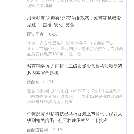
他表示美国将对进口铜（HG=F）实施高于预期的
50% 关祱，这导致纽约铜