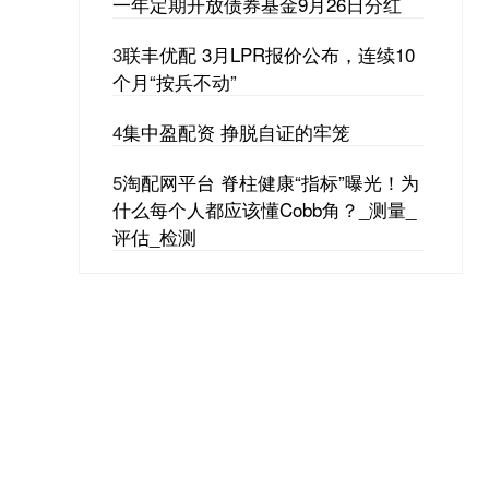
一年定期开放债券基金9月26日分红
3
联丰优配 3月LPR报价公布，连续10
个月“按兵不动”
4
集中盈配资 挣脱自证的牢笼
5
淘配网平台 脊柱健康“指标”曝光！为
什么每个人都应该懂Cobb角？_测量_
评估_检测