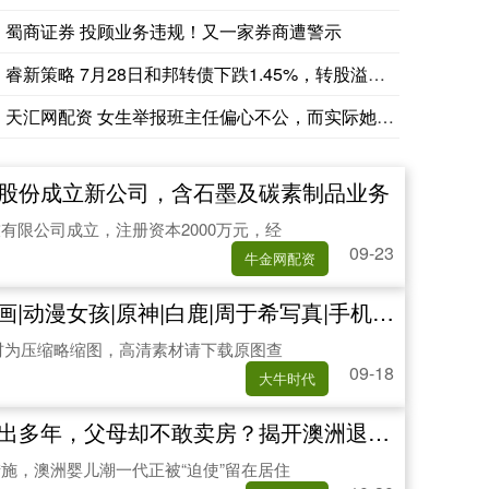
蜀商证券 投顾业务违规！又一家券商遭警示
睿新策略 7月28日和邦转债下跌1.45%，转股溢价率22.
天汇网配资 女生举报班主任偏心不公，而实际她是定时炸弹，随时
路股份成立新公司，含石墨及碳素制品业务
有限公司成立，注册资本2000万元，经
09-23
牛金网配资
画|动漫女孩|原神|白鹿|周于希写真|手机电脑高清壁纸
素材为压缩略缩图，高清素材请下载原图查
09-18
大牛时代
敢卖房？揭开澳洲退休族不搬家的制度黑洞_房产_Gannon_Council
施，澳洲婴儿潮一代正被“迫使”留在居住