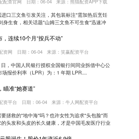
配配查官网
日期：06-04
来源：熊猫配资APP下载
威进口三文鱼引发关注，其包装标注"需加热后烹饪
刺身生食，相关话题"山姆三文鱼不可生食"迅速冲
布，连续10个月“按兵不动”
配资网
日期：06-04
来源：笑赢配资平台
 20 日，中国人民银行授权全国银行间同业拆借中心公
款市场报价利率（LPR）为：1 年期 LPR....
，瞄准“她赛道”
配资平台
日期：06-04
来源：牛人网配资平台
要拯救的"地中海"吗？也许女性为追求"头包脸"而
求的头发和头皮的长久健康，才是中国毛发医疗行业
元股诞生！股价1年涨近6.9倍