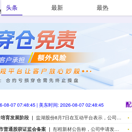
头条
最新
最热
配资开户
淘配网
配资网
配配查官网
配
6-08-07 07:48:46
| 美东时间:
2026-08-07 02:48:46
于培育发展阶段
盐湖股份8月7日在互动平台表示，公司镁资源业务布局侧重上游资源开发环节，下属子公司特立镁主营镁合金压铸业务，目前该板块仍处于培育发展阶段，业务体量有限，对公司整体营收贡献度较低。
上市普通股获证监会备案
彤程新材公告称，公司申请发行境外上市股份（H股）并在香港联交所主板挂牌上市，已获中国证监会备案。公司拟发行不超过78,724,900股境外上市普通股并在香港联交所上市。本次发行并上市尚需取得香港相关监管机构、证券交易所的批准、核准，存在不确定性。